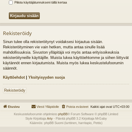
Piilota käyttäjätunnukseni tällä kertaa
Rekisteröidy
Sinun tulee olla rekisteröitynyt voidaksesi kirjautua sisään.
Rekisteröityminen vie vain hetken, mutta antaa sinulle lisää
mahdollisuuksia. Sivuston ylläpitäjä voi myös antaa erityisoikeuksia
rekisteröityneille käyttäjille. Muista lukea käyttöehtomme ja siihen liittyvät
käytännöt ennen kirjautumista. Muista myös lukea keskustelufoorumin
säännöt.
Käyttöehdot
|
Yksityisyyden suoja
Rekisteröidy
Etusivu
Viesti Ylläpidolle
Poista evästeet
Kaikki ajat ovat
UTC+03:00
Keskustelufoorumin ohjelmisto
phpBB
® Forum Software © phpBB Limited
Style Kirjoittaja
Arty
- Päivitä phpBB 3.2 Kirjoittaja MrGaby
Käännös: phpBB Suomi (lurttinen, harritapio, Pettis)