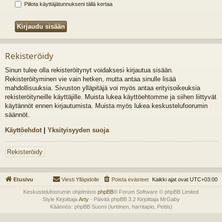
Piilota käyttäjätunnukseni tällä kertaa
Rekisteröidy
Sinun tulee olla rekisteröitynyt voidaksesi kirjautua sisään.
Rekisteröityminen vie vain hetken, mutta antaa sinulle lisää
mahdollisuuksia. Sivuston ylläpitäjä voi myös antaa erityisoikeuksia
rekisteröityneille käyttäjille. Muista lukea käyttöehtomme ja siihen liittyvät
käytännöt ennen kirjautumista. Muista myös lukea keskustelufoorumin
säännöt.
Käyttöehdot
|
Yksityisyyden suoja
Rekisteröidy
Etusivu
Viesti Ylläpidolle
Poista evästeet
Kaikki ajat ovat
UTC+03:00
Keskustelufoorumin ohjelmisto
phpBB
® Forum Software © phpBB Limited
Style Kirjoittaja
Arty
- Päivitä phpBB 3.2 Kirjoittaja MrGaby
Käännös: phpBB Suomi (lurttinen, harritapio, Pettis)