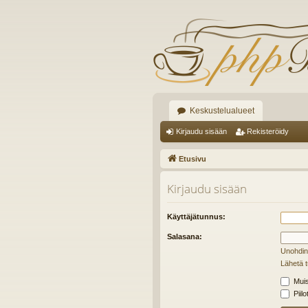
Keskustelualueet
Kirjaudu sisään
Rekisteröidy
Etusivu
Kirjaudu sisään
Käyttäjätunnus:
Salasana:
Unohdin
Lähetä t
Muis
Piilo