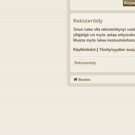
Rekisteröidy
Sinun tulee olla rekisteröitynyt vo
ylläpitäjä voi myös antaa erityisoik
Muista myös lukea keskustelufoor
Käyttöehdot
|
Yksityisyyden suoj
Rekisteröidy
Etusivu