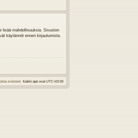
le lisää mahdollisuuksia. Sivuston
tyvät käytännöt ennen kirjautumista.
oista evästeet
Kaikki ajat ovat
UTC+03:00