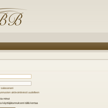
 salasanani
unnusten aktivointiviesti uudelleen
ta minut
ta käyttäjätunnukseni tällä kertaa