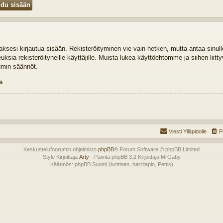
idaksesi kirjautua sisään. Rekisteröityminen vie vain hetken, mutta antaa sinul
euksia rekisteröityneille käyttäjille. Muista lukea käyttöehtomme ja siihen liit
umin säännöt.
a
Viesti Ylläpidolle
P
Keskustelufoorumin ohjelmisto
phpBB
® Forum Software © phpBB Limited
Style Kirjoittaja
Arty
- Päivitä phpBB 3.2 Kirjoittaja MrGaby
Käännös: phpBB Suomi (lurttinen, harritapio, Pettis)