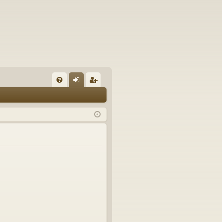
U
irj
ek
K
au
ist
K
du
er
si
öi
sä
dy
än