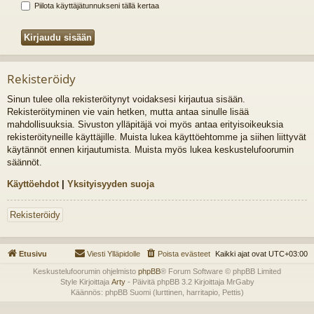
Piilota käyttäjätunnukseni tällä kertaa
Rekisteröidy
Sinun tulee olla rekisteröitynyt voidaksesi kirjautua sisään.
Rekisteröityminen vie vain hetken, mutta antaa sinulle lisää
mahdollisuuksia. Sivuston ylläpitäjä voi myös antaa erityisoikeuksia
rekisteröityneille käyttäjille. Muista lukea käyttöehtomme ja siihen liittyvät
käytännöt ennen kirjautumista. Muista myös lukea keskustelufoorumin
säännöt.
Käyttöehdot
|
Yksityisyyden suoja
Rekisteröidy
Etusivu
Viesti Ylläpidolle
Poista evästeet
Kaikki ajat ovat
UTC+03:00
Keskustelufoorumin ohjelmisto
phpBB
® Forum Software © phpBB Limited
Style Kirjoittaja
Arty
- Päivitä phpBB 3.2 Kirjoittaja MrGaby
Käännös: phpBB Suomi (lurttinen, harritapio, Pettis)