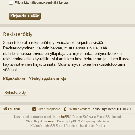
Piilota käyttäjätunnukseni tällä kertaa
Rekisteröidy
Sinun tulee olla rekisteröitynyt voidaksesi kirjautua sisään.
Rekisteröityminen vie vain hetken, mutta antaa sinulle lisää
mahdollisuuksia. Sivuston ylläpitäjä voi myös antaa erityisoikeuksia
rekisteröityneille käyttäjille. Muista lukea käyttöehtomme ja siihen liittyvät
käytännöt ennen kirjautumista. Muista myös lukea keskustelufoorumin
säännöt.
Käyttöehdot
|
Yksityisyyden suoja
Rekisteröidy
Etusivu
Viesti Ylläpidolle
Poista evästeet
Kaikki ajat ovat
UTC+03:00
Keskustelufoorumin ohjelmisto
phpBB
® Forum Software © phpBB Limited
Style Kirjoittaja
Arty
- Päivitä phpBB 3.2 Kirjoittaja MrGaby
Käännös: phpBB Suomi (lurttinen, harritapio, Pettis)