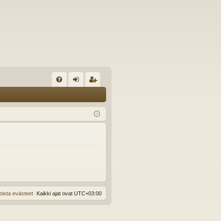
U
irj
ek
K
au
ist
K
du
er
si
öi
sä
dy
än
oista evästeet
Kaikki ajat ovat
UTC+03:00