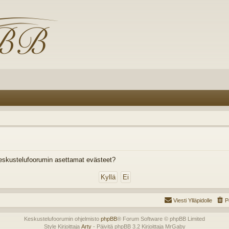
eskustelufoorumin asettamat evästeet?
Viesti Ylläpidolle
P
Keskustelufoorumin ohjelmisto
phpBB
® Forum Software © phpBB Limited
Style Kirjoittaja
Arty
- Päivitä phpBB 3.2 Kirjoittaja MrGaby