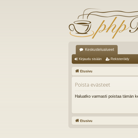
Keskustelualueet
Kirjaudu sisään
Rekisteröidy
Etusivu
Poista evästeet
Haluatko varmasti poistaa tämän k
Etusivu