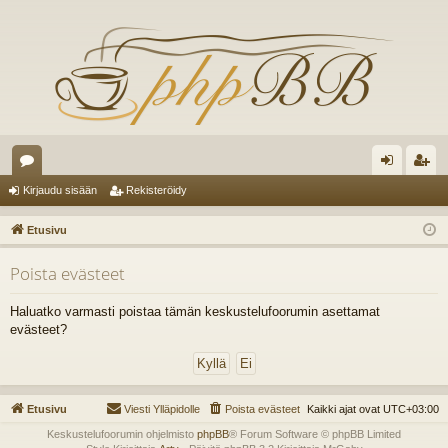
es
irj
ek
Kirjaudu sisään
Rekisteröidy
ku
au
ist
Etusivu
st
du
er
Poista evästeet
el
si
öi
ua
sä
dy
Haluatko varmasti poistaa tämän keskustelufoorumin asettamat
evästeet?
lu
än
ee
t
Etusivu
Viesti Ylläpidolle
Poista evästeet
Kaikki ajat ovat
UTC+03:00
Keskustelufoorumin ohjelmisto
phpBB
® Forum Software © phpBB Limited