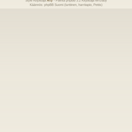
Style Kirjoittaja
Arty
- Päivitä phpBB 3.2 Kirjoittaja MrGaby
Käännös: phpBB Suomi (lurttinen, harritapio, Pettis)