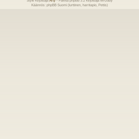
Style Kirjoittaja
Arty
- Päivitä phpBB 3.2 Kirjoittaja MrGaby
Käännös: phpBB Suomi (lurttinen, harritapio, Pettis)