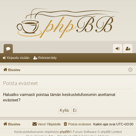
es
irj
ek
Kirjaudu sisään
Rekisteröidy
ku
au
ist
Etusivu
st
du
er
Poista evästeet
el
si
öi
ua
sä
dy
Haluatko varmasti poistaa tämän keskustelufoorumin asettamat
evästeet?
lu
än
ee
t
Etusivu
Viesti Ylläpidolle
Poista evästeet
Kaikki ajat ovat
UTC+03:00
Keskustelufoorumin ohjelmisto
phpBB
® Forum Software © phpBB Limited