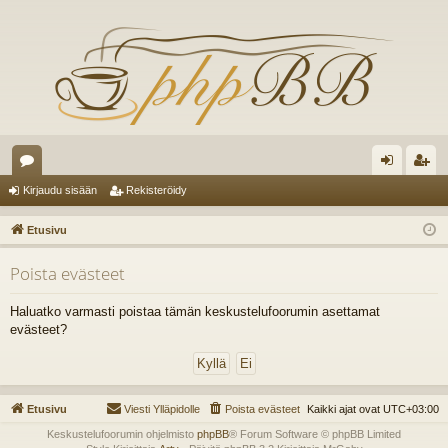
es
irj
ek
Kirjaudu sisään
Rekisteröidy
ku
au
ist
Etusivu
st
du
er
Poista evästeet
el
si
öi
ua
sä
dy
Haluatko varmasti poistaa tämän keskustelufoorumin asettamat
evästeet?
lu
än
ee
t
Etusivu
Viesti Ylläpidolle
Poista evästeet
Kaikki ajat ovat
UTC+03:00
Keskustelufoorumin ohjelmisto
phpBB
® Forum Software © phpBB Limited