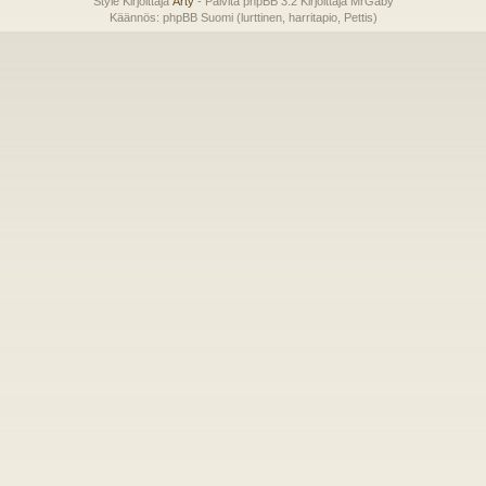
Style Kirjoittaja
Arty
- Päivitä phpBB 3.2 Kirjoittaja MrGaby
Käännös: phpBB Suomi (lurttinen, harritapio, Pettis)