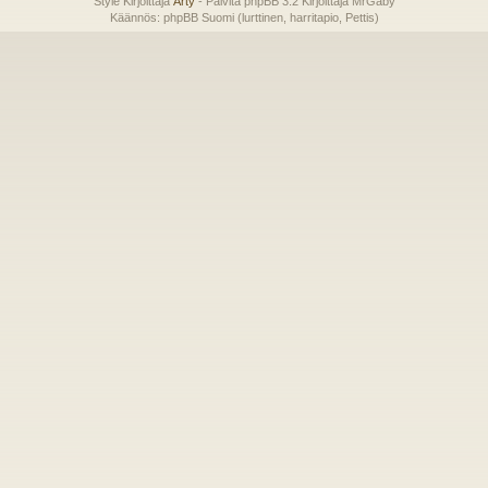
Style Kirjoittaja
Arty
- Päivitä phpBB 3.2 Kirjoittaja MrGaby
Käännös: phpBB Suomi (lurttinen, harritapio, Pettis)