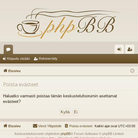
es
irj
ek
Kirjaudu sisään
Rekisteröidy
ku
au
ist
Etusivu
st
du
er
Poista evästeet
el
si
öi
ua
sä
dy
Haluatko varmasti poistaa tämän keskustelufoorumin asettamat
evästeet?
lu
än
ee
t
Etusivu
Viesti Ylläpidolle
Poista evästeet
Kaikki ajat ovat
UTC+03:00
Keskustelufoorumin ohjelmisto
phpBB
® Forum Software © phpBB Limited