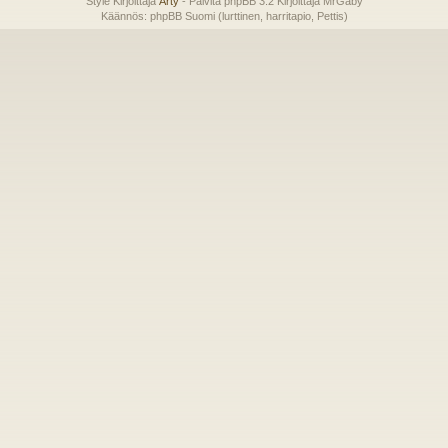
Style Kirjoittaja
Arty
- Päivitä phpBB 3.2 Kirjoittaja MrGaby
Käännös: phpBB Suomi (lurttinen, harritapio, Pettis)