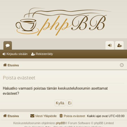
es
irj
ek
Kirjaudu sisään
Rekisteröidy
ku
au
ist
Etusivu
st
du
er
Poista evästeet
el
si
öi
ua
sä
dy
Haluatko varmasti poistaa tämän keskustelufoorumin asettamat
evästeet?
lu
än
ee
t
Etusivu
Viesti Ylläpidolle
Poista evästeet
Kaikki ajat ovat
UTC+03:00
Keskustelufoorumin ohjelmisto
phpBB
® Forum Software © phpBB Limited