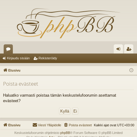
es
irj
ek
Kirjaudu sisään
Rekisteröidy
ku
au
ist
Etusivu
st
du
er
Poista evästeet
el
si
öi
ua
sä
dy
Haluatko varmasti poistaa tämän keskustelufoorumin asettamat
evästeet?
lu
än
ee
t
Etusivu
Viesti Ylläpidolle
Poista evästeet
Kaikki ajat ovat
UTC+03:00
Keskustelufoorumin ohjelmisto
phpBB
® Forum Software © phpBB Limited