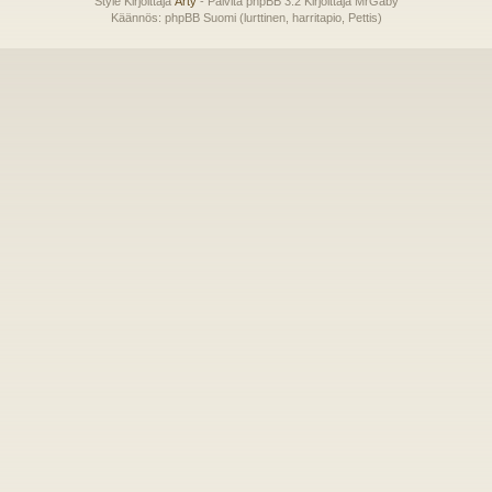
Style Kirjoittaja
Arty
- Päivitä phpBB 3.2 Kirjoittaja MrGaby
Käännös: phpBB Suomi (lurttinen, harritapio, Pettis)