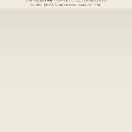
Style Kirjoittaja
Arty
- Päivitä phpBB 3.2 Kirjoittaja MrGaby
Käännös: phpBB Suomi (lurttinen, harritapio, Pettis)