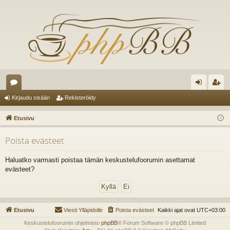
es
irj
ek
Kirjaudu sisään
Rekisteröidy
ku
au
ist
Etusivu
st
du
er
Poista evästeet
el
si
öi
ua
sä
dy
Haluatko varmasti poistaa tämän keskustelufoorumin asettamat
evästeet?
lu
än
ee
t
Etusivu
Viesti Ylläpidolle
Poista evästeet
Kaikki ajat ovat
UTC+03:00
Keskustelufoorumin ohjelmisto
phpBB
® Forum Software © phpBB Limited