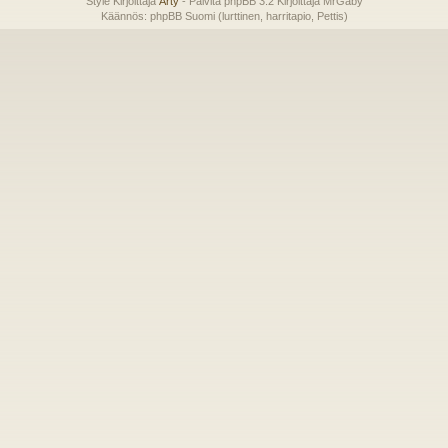
Style Kirjoittaja
Arty
- Päivitä phpBB 3.2 Kirjoittaja MrGaby
Käännös: phpBB Suomi (lurttinen, harritapio, Pettis)