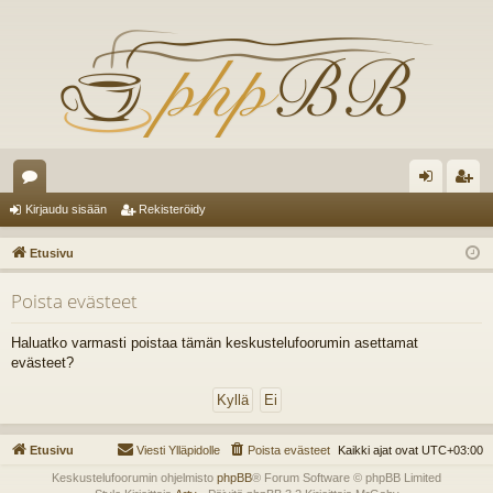
es
irj
ek
Kirjaudu sisään
Rekisteröidy
ku
au
ist
Etusivu
st
du
er
Poista evästeet
el
si
öi
ua
sä
dy
Haluatko varmasti poistaa tämän keskustelufoorumin asettamat
evästeet?
lu
än
ee
t
Etusivu
Viesti Ylläpidolle
Poista evästeet
Kaikki ajat ovat
UTC+03:00
Keskustelufoorumin ohjelmisto
phpBB
® Forum Software © phpBB Limited