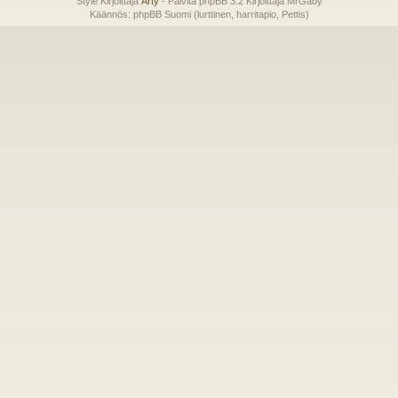
Style Kirjoittaja
Arty
- Päivitä phpBB 3.2 Kirjoittaja MrGaby
Käännös: phpBB Suomi (lurttinen, harritapio, Pettis)