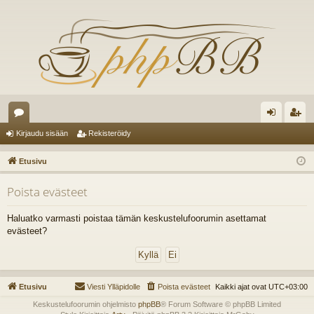
es
irj
ek
Kirjaudu sisään
Rekisteröidy
ku
au
ist
Etusivu
st
du
er
Poista evästeet
el
si
öi
ua
sä
dy
Haluatko varmasti poistaa tämän keskustelufoorumin asettamat
evästeet?
lu
än
ee
t
Etusivu
Viesti Ylläpidolle
Poista evästeet
Kaikki ajat ovat
UTC+03:00
Keskustelufoorumin ohjelmisto
phpBB
® Forum Software © phpBB Limited