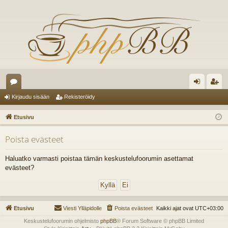
es
irj
ek
Kirjaudu sisään
Rekisteröidy
ku
au
ist
Etusivu
st
du
er
Poista evästeet
el
si
öi
ua
sä
dy
Haluatko varmasti poistaa tämän keskustelufoorumin asettamat
evästeet?
lu
än
ee
t
Etusivu
Viesti Ylläpidolle
Poista evästeet
Kaikki ajat ovat
UTC+03:00
Keskustelufoorumin ohjelmisto
phpBB
® Forum Software © phpBB Limited