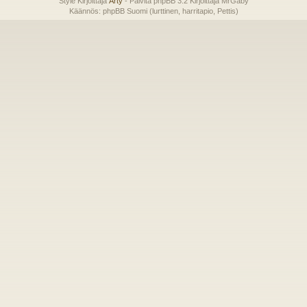
Style Kirjoittaja
Arty
- Päivitä phpBB 3.2 Kirjoittaja MrGaby
Käännös: phpBB Suomi (lurttinen, harritapio, Pettis)