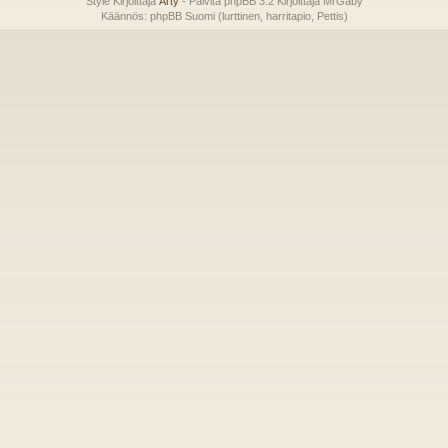
Style Kirjoittaja
Arty
- Päivitä phpBB 3.2 Kirjoittaja MrGaby
Käännös: phpBB Suomi (lurttinen, harritapio, Pettis)