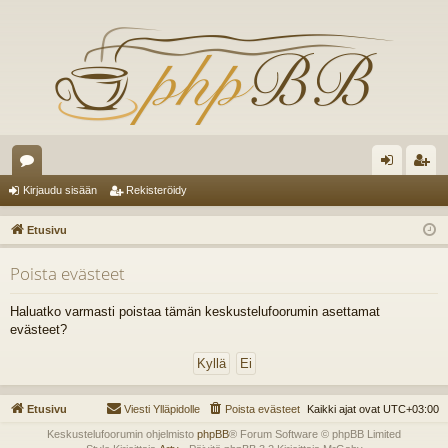
es
irj
ek
Kirjaudu sisään
Rekisteröidy
ku
au
ist
Etusivu
st
du
er
Poista evästeet
el
si
öi
ua
sä
dy
Haluatko varmasti poistaa tämän keskustelufoorumin asettamat
evästeet?
lu
än
ee
t
Etusivu
Viesti Ylläpidolle
Poista evästeet
Kaikki ajat ovat
UTC+03:00
Keskustelufoorumin ohjelmisto
phpBB
® Forum Software © phpBB Limited