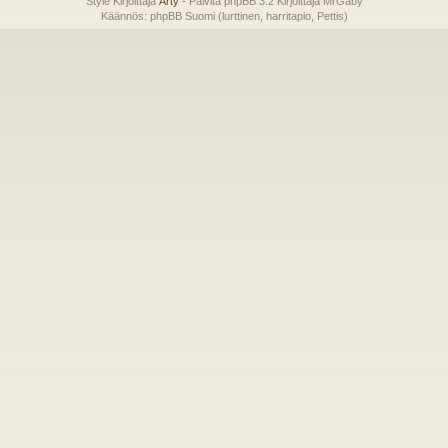
Style Kirjoittaja
Arty
- Päivitä phpBB 3.2 Kirjoittaja MrGaby
Käännös: phpBB Suomi (lurttinen, harritapio, Pettis)