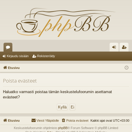
es
irj
ek
Kirjaudu sisään
Rekisteröidy
ku
au
ist
Etusivu
st
du
er
Poista evästeet
el
si
öi
ua
sä
dy
Haluatko varmasti poistaa tämän keskustelufoorumin asettamat
evästeet?
lu
än
ee
t
Etusivu
Viesti Ylläpidolle
Poista evästeet
Kaikki ajat ovat
UTC+03:00
Keskustelufoorumin ohjelmisto
phpBB
® Forum Software © phpBB Limited