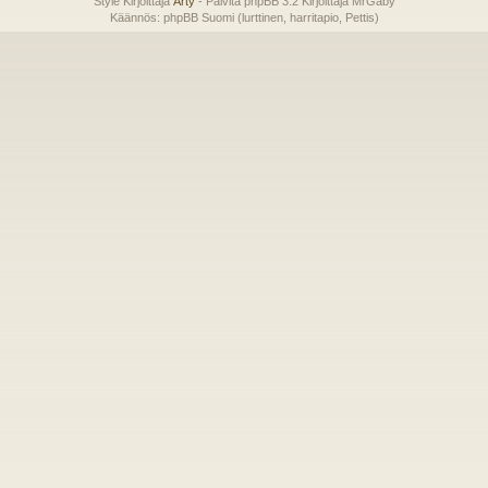
Style Kirjoittaja
Arty
- Päivitä phpBB 3.2 Kirjoittaja MrGaby
Käännös: phpBB Suomi (lurttinen, harritapio, Pettis)