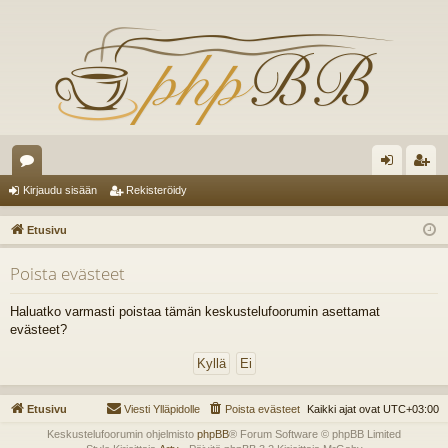
es
irj
ek
Kirjaudu sisään
Rekisteröidy
ku
au
ist
Etusivu
st
du
er
Poista evästeet
el
si
öi
ua
sä
dy
Haluatko varmasti poistaa tämän keskustelufoorumin asettamat
evästeet?
lu
än
ee
t
Etusivu
Viesti Ylläpidolle
Poista evästeet
Kaikki ajat ovat
UTC+03:00
Keskustelufoorumin ohjelmisto
phpBB
® Forum Software © phpBB Limited