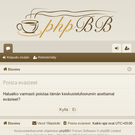
es
irj
ek
Kirjaudu sisään
Rekisteröidy
ku
au
ist
Etusivu
st
du
er
Poista evästeet
el
si
öi
ua
sä
dy
Haluatko varmasti poistaa tämän keskustelufoorumin asettamat
evästeet?
lu
än
ee
t
Etusivu
Viesti Ylläpidolle
Poista evästeet
Kaikki ajat ovat
UTC+03:00
Keskustelufoorumin ohjelmisto
phpBB
® Forum Software © phpBB Limited