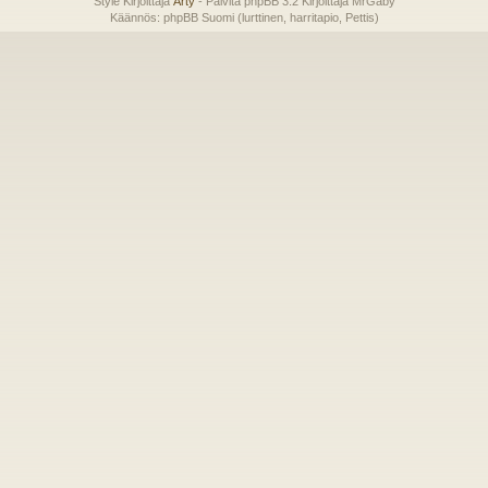
Style Kirjoittaja
Arty
- Päivitä phpBB 3.2 Kirjoittaja MrGaby
Käännös: phpBB Suomi (lurttinen, harritapio, Pettis)