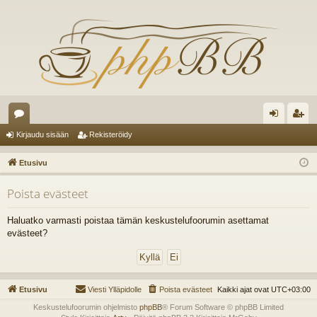
es
irj
ek
Kirjaudu sisään
Rekisteröidy
ku
au
ist
Etusivu
st
du
er
Poista evästeet
el
si
öi
ua
sä
dy
Haluatko varmasti poistaa tämän keskustelufoorumin asettamat
evästeet?
lu
än
ee
t
Etusivu
Viesti Ylläpidolle
Poista evästeet
Kaikki ajat ovat
UTC+03:00
Keskustelufoorumin ohjelmisto
phpBB
® Forum Software © phpBB Limited