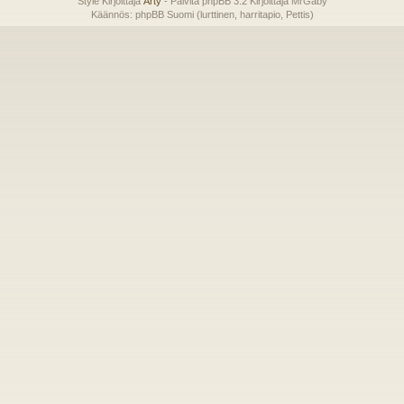
Style Kirjoittaja
Arty
- Päivitä phpBB 3.2 Kirjoittaja MrGaby
Käännös: phpBB Suomi (lurttinen, harritapio, Pettis)