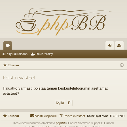
es
irj
ek
Kirjaudu sisään
Rekisteröidy
ku
au
ist
Etusivu
st
du
er
Poista evästeet
el
si
öi
ua
sä
dy
Haluatko varmasti poistaa tämän keskustelufoorumin asettamat
evästeet?
lu
än
ee
t
Etusivu
Viesti Ylläpidolle
Poista evästeet
Kaikki ajat ovat
UTC+03:00
Keskustelufoorumin ohjelmisto
phpBB
® Forum Software © phpBB Limited