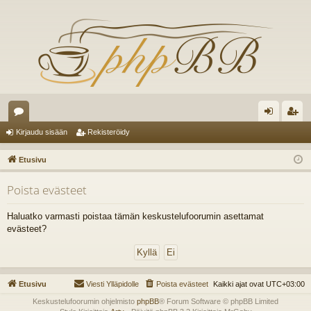
es
irj
ek
Kirjaudu sisään
Rekisteröidy
ku
au
ist
Etusivu
st
du
er
Poista evästeet
el
si
öi
ua
sä
dy
Haluatko varmasti poistaa tämän keskustelufoorumin asettamat
evästeet?
lu
än
ee
t
Etusivu
Viesti Ylläpidolle
Poista evästeet
Kaikki ajat ovat
UTC+03:00
Keskustelufoorumin ohjelmisto
phpBB
® Forum Software © phpBB Limited