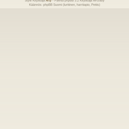
Style Kirjoittaja
Arty
- Päivitä phpBB 3.2 Kirjoittaja MrGaby
Käännös: phpBB Suomi (lurttinen, harritapio, Pettis)