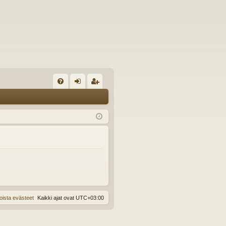
U
irj
ek
K
au
ist
K
du
er
si
öi
sä
dy
än
oista evästeet
Kaikki ajat ovat
UTC+03:00