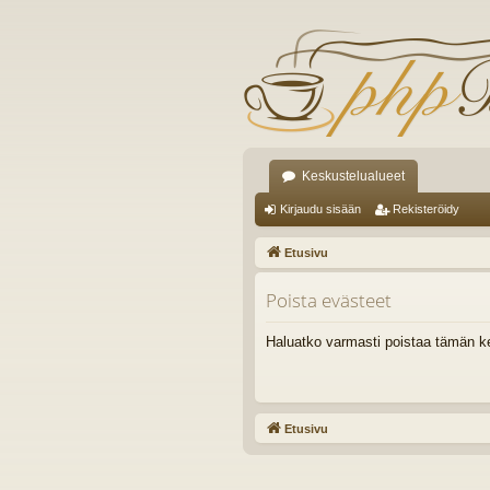
Keskustelualueet
Kirjaudu sisään
Rekisteröidy
Etusivu
Poista evästeet
Haluatko varmasti poistaa tämän k
Etusivu