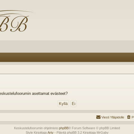
eskustelufoorumin asettamat evästeet?
Viesti Ylläpidolle
P
Keskustelufoorumin ohjelmisto
phpBB
® Forum Software © phpBB Limited
Style Kirjoittaja
Arty
- Päivitä phpBB 3.2 Kirjoittaja MrGaby