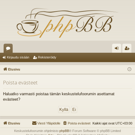
es
irj
ek
Kirjaudu sisään
Rekisteröidy
ku
au
ist
Etusivu
st
du
er
Poista evästeet
el
si
öi
ua
sä
dy
Haluatko varmasti poistaa tämän keskustelufoorumin asettamat
evästeet?
lu
än
ee
t
Etusivu
Viesti Ylläpidolle
Poista evästeet
Kaikki ajat ovat
UTC+03:00
Keskustelufoorumin ohjelmisto
phpBB
® Forum Software © phpBB Limited