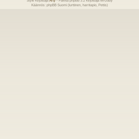
Style Kirjoittaja
Arty
- Päivitä phpBB 3.2 Kirjoittaja MrGaby
Käännös: phpBB Suomi (lurttinen, harritapio, Pettis)