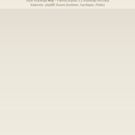
Style Kirjoittaja
Arty
- Päivitä phpBB 3.2 Kirjoittaja MrGaby
Käännös: phpBB Suomi (lurttinen, harritapio, Pettis)