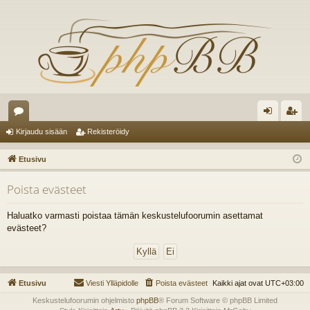
es
irj
ek
Kirjaudu sisään
Rekisteröidy
ku
au
ist
Etusivu
st
du
er
Poista evästeet
el
si
öi
ua
sä
dy
Haluatko varmasti poistaa tämän keskustelufoorumin asettamat
evästeet?
lu
än
ee
t
Etusivu
Viesti Ylläpidolle
Poista evästeet
Kaikki ajat ovat
UTC+03:00
Keskustelufoorumin ohjelmisto
phpBB
® Forum Software © phpBB Limited