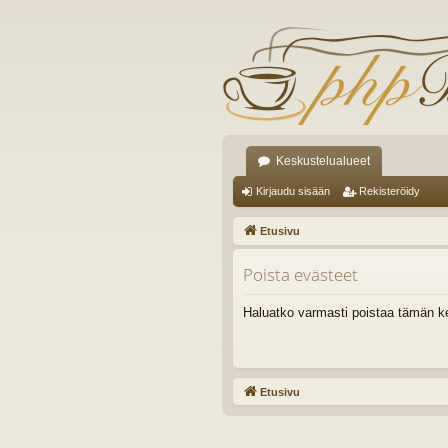
Keskustelualueet
Kirjaudu sisään
Rekisteröidy
Etusivu
Poista evästeet
Haluatko varmasti poistaa tämän k
Etusivu