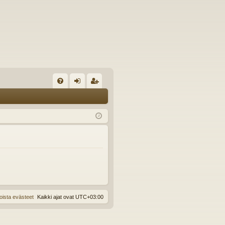
U
irj
ek
K
au
ist
K
du
er
si
öi
sä
dy
än
oista evästeet
Kaikki ajat ovat
UTC+03:00