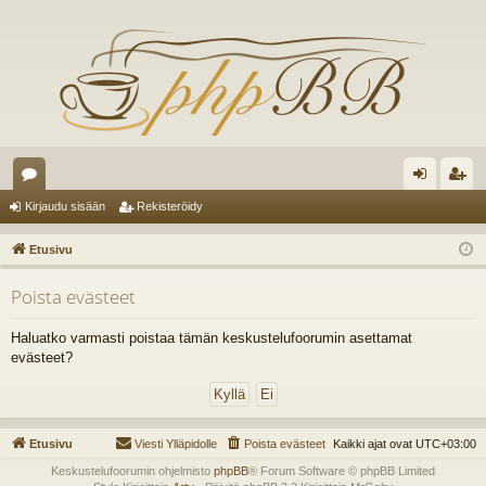
es
irj
ek
Kirjaudu sisään
Rekisteröidy
ku
au
ist
Etusivu
st
du
er
Poista evästeet
el
si
öi
ua
sä
dy
Haluatko varmasti poistaa tämän keskustelufoorumin asettamat
evästeet?
lu
än
ee
t
Etusivu
Viesti Ylläpidolle
Poista evästeet
Kaikki ajat ovat
UTC+03:00
Keskustelufoorumin ohjelmisto
phpBB
® Forum Software © phpBB Limited