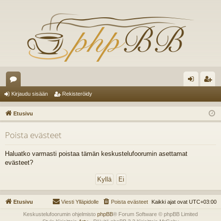
es
irj
ek
Kirjaudu sisään
Rekisteröidy
ku
au
ist
Etusivu
st
du
er
Poista evästeet
el
si
öi
ua
sä
dy
Haluatko varmasti poistaa tämän keskustelufoorumin asettamat
evästeet?
lu
än
ee
t
Etusivu
Viesti Ylläpidolle
Poista evästeet
Kaikki ajat ovat
UTC+03:00
Keskustelufoorumin ohjelmisto
phpBB
® Forum Software © phpBB Limited