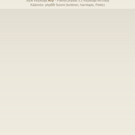
Style Kirjoittaja
Arty
- Päivitä phpBB 3.2 Kirjoittaja MrGaby
Käännös: phpBB Suomi (lurttinen, harritapio, Pettis)