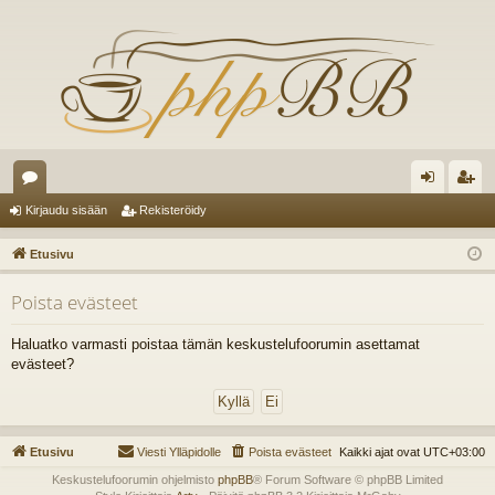
es
irj
ek
Kirjaudu sisään
Rekisteröidy
ku
au
ist
Etusivu
st
du
er
Poista evästeet
el
si
öi
ua
sä
dy
Haluatko varmasti poistaa tämän keskustelufoorumin asettamat
evästeet?
lu
än
ee
t
Etusivu
Viesti Ylläpidolle
Poista evästeet
Kaikki ajat ovat
UTC+03:00
Keskustelufoorumin ohjelmisto
phpBB
® Forum Software © phpBB Limited