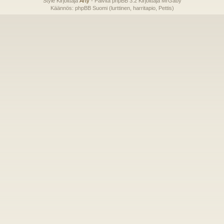
Style Kirjoittaja
Arty
- Päivitä phpBB 3.2 Kirjoittaja MrGaby
Käännös: phpBB Suomi (lurttinen, harritapio, Pettis)