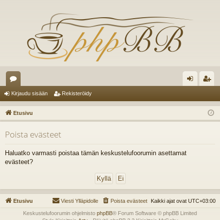
es
irj
ek
Kirjaudu sisään
Rekisteröidy
ku
au
ist
Etusivu
st
du
er
Poista evästeet
el
si
öi
ua
sä
dy
Haluatko varmasti poistaa tämän keskustelufoorumin asettamat
evästeet?
lu
än
ee
t
Etusivu
Viesti Ylläpidolle
Poista evästeet
Kaikki ajat ovat
UTC+03:00
Keskustelufoorumin ohjelmisto
phpBB
® Forum Software © phpBB Limited