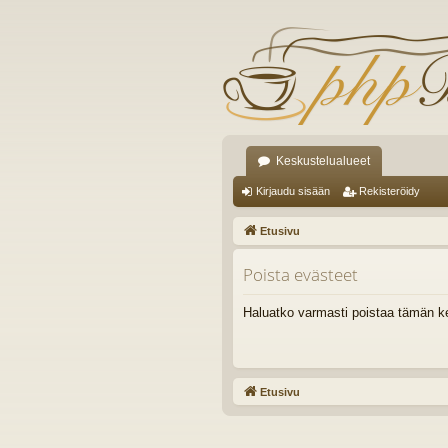
Keskustelualueet
Kirjaudu sisään
Rekisteröidy
Etusivu
Poista evästeet
Haluatko varmasti poistaa tämän k
Etusivu