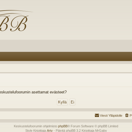
eskustelufoorumin asettamat evästeet?
Viesti Ylläpidolle
P
Keskustelufoorumin ohjelmisto
phpBB
® Forum Software © phpBB Limited
Style Kirjoittaja
Arty
- Päivitä phpBB 3.2 Kirjoittaja MrGaby