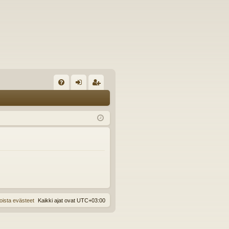
U
irj
ek
K
au
ist
K
du
er
si
öi
sä
dy
än
oista evästeet
Kaikki ajat ovat
UTC+03:00