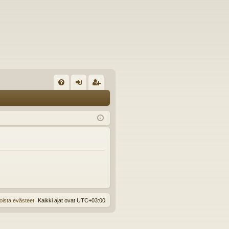
U
irj
ek
K
au
ist
K
du
er
si
öi
sä
dy
än
oista evästeet
Kaikki ajat ovat
UTC+03:00