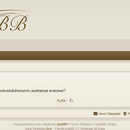
eskustelufoorumin asettamat evästeet?
Viesti Ylläpidolle
P
Keskustelufoorumin ohjelmisto
phpBB
® Forum Software © phpBB Limited
Style Kirjoittaja
Arty
- Päivitä phpBB 3.2 Kirjoittaja MrGaby