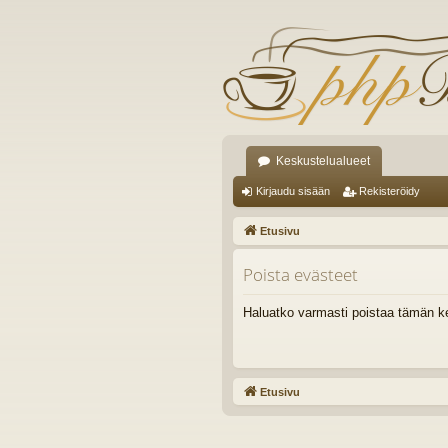
Keskustelualueet
Kirjaudu sisään
Rekisteröidy
Etusivu
Poista evästeet
Haluatko varmasti poistaa tämän k
Etusivu