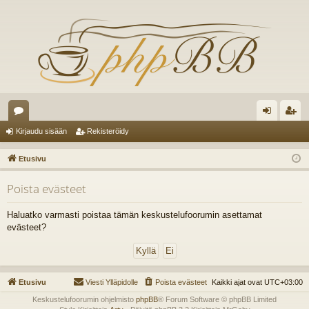
es
irj
ek
Kirjaudu sisään
Rekisteröidy
ku
au
ist
Etusivu
st
du
er
Poista evästeet
el
si
öi
ua
sä
dy
Haluatko varmasti poistaa tämän keskustelufoorumin asettamat
evästeet?
lu
än
ee
t
Etusivu
Viesti Ylläpidolle
Poista evästeet
Kaikki ajat ovat
UTC+03:00
Keskustelufoorumin ohjelmisto
phpBB
® Forum Software © phpBB Limited