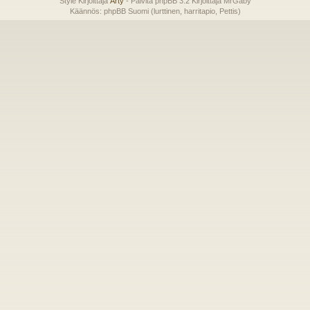
Style Kirjoittaja
Arty
- Päivitä phpBB 3.2 Kirjoittaja MrGaby
Käännös: phpBB Suomi (lurttinen, harritapio, Pettis)