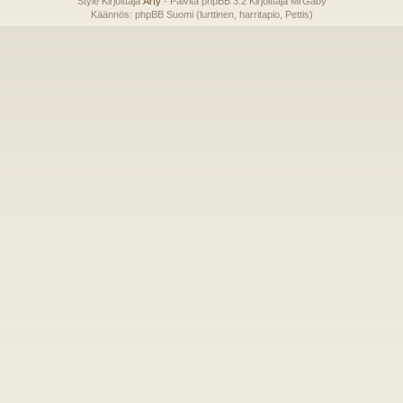
Style Kirjoittaja
Arty
- Päivitä phpBB 3.2 Kirjoittaja MrGaby
Käännös: phpBB Suomi (lurttinen, harritapio, Pettis)