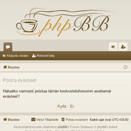
es
irj
ek
Kirjaudu sisään
Rekisteröidy
ku
au
ist
Etusivu
st
du
er
Poista evästeet
el
si
öi
ua
sä
dy
Haluatko varmasti poistaa tämän keskustelufoorumin asettamat
evästeet?
lu
än
ee
t
Etusivu
Viesti Ylläpidolle
Poista evästeet
Kaikki ajat ovat
UTC+03:00
Keskustelufoorumin ohjelmisto
phpBB
® Forum Software © phpBB Limited