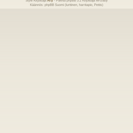
Style Kirjoittaja
Arty
- Päivitä phpBB 3.2 Kirjoittaja MrGaby
Käännös: phpBB Suomi (lurttinen, harritapio, Pettis)