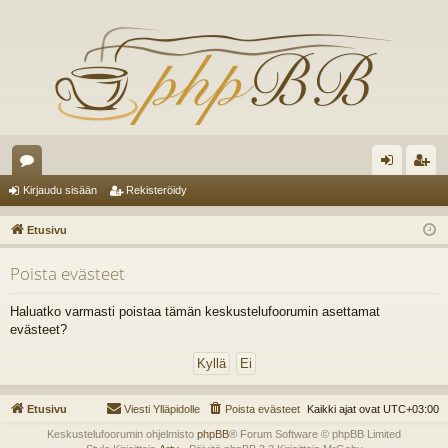
es
irj
ek
Kirjaudu sisään
Rekisteröidy
ku
au
ist
Etusivu
st
du
er
Poista evästeet
el
si
öi
ua
sä
dy
Haluatko varmasti poistaa tämän keskustelufoorumin asettamat
evästeet?
lu
än
ee
t
Etusivu
Viesti Ylläpidolle
Poista evästeet
Kaikki ajat ovat
UTC+03:00
Keskustelufoorumin ohjelmisto
phpBB
® Forum Software © phpBB Limited