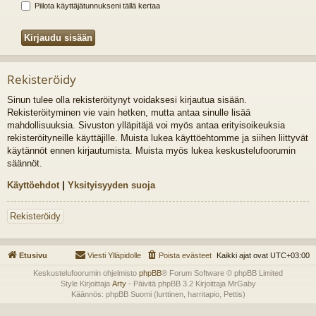
Piilota käyttäjätunnukseni tällä kertaa
Rekisteröidy
Sinun tulee olla rekisteröitynyt voidaksesi kirjautua sisään.
Rekisteröityminen vie vain hetken, mutta antaa sinulle lisää
mahdollisuuksia. Sivuston ylläpitäjä voi myös antaa erityisoikeuksia
rekisteröityneille käyttäjille. Muista lukea käyttöehtomme ja siihen liittyvät
käytännöt ennen kirjautumista. Muista myös lukea keskustelufoorumin
säännöt.
Käyttöehdot
|
Yksityisyyden suoja
Rekisteröidy
Etusivu
Viesti Ylläpidolle
Poista evästeet
Kaikki ajat ovat
UTC+03:00
Keskustelufoorumin ohjelmisto
phpBB
® Forum Software © phpBB Limited
Style Kirjoittaja
Arty
- Päivitä phpBB 3.2 Kirjoittaja MrGaby
Käännös: phpBB Suomi (lurttinen, harritapio, Pettis)