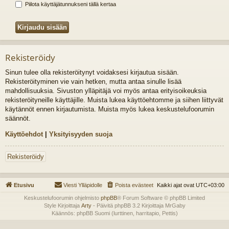
Piilota käyttäjätunnukseni tällä kertaa
Rekisteröidy
Sinun tulee olla rekisteröitynyt voidaksesi kirjautua sisään.
Rekisteröityminen vie vain hetken, mutta antaa sinulle lisää
mahdollisuuksia. Sivuston ylläpitäjä voi myös antaa erityisoikeuksia
rekisteröityneille käyttäjille. Muista lukea käyttöehtomme ja siihen liittyvät
käytännöt ennen kirjautumista. Muista myös lukea keskustelufoorumin
säännöt.
Käyttöehdot
|
Yksityisyyden suoja
Rekisteröidy
Etusivu
Viesti Ylläpidolle
Poista evästeet
Kaikki ajat ovat
UTC+03:00
Keskustelufoorumin ohjelmisto
phpBB
® Forum Software © phpBB Limited
Style Kirjoittaja
Arty
- Päivitä phpBB 3.2 Kirjoittaja MrGaby
Käännös: phpBB Suomi (lurttinen, harritapio, Pettis)