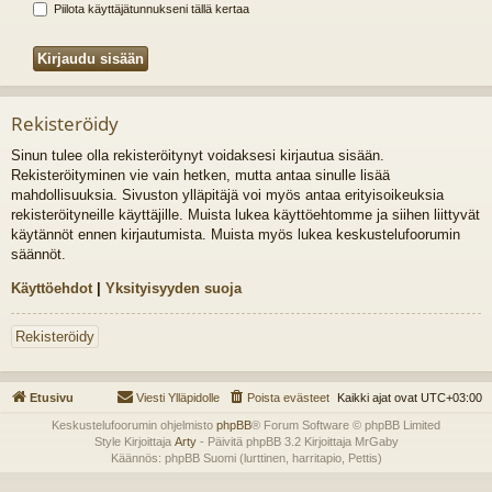
Piilota käyttäjätunnukseni tällä kertaa
Rekisteröidy
Sinun tulee olla rekisteröitynyt voidaksesi kirjautua sisään.
Rekisteröityminen vie vain hetken, mutta antaa sinulle lisää
mahdollisuuksia. Sivuston ylläpitäjä voi myös antaa erityisoikeuksia
rekisteröityneille käyttäjille. Muista lukea käyttöehtomme ja siihen liittyvät
käytännöt ennen kirjautumista. Muista myös lukea keskustelufoorumin
säännöt.
Käyttöehdot
|
Yksityisyyden suoja
Rekisteröidy
Etusivu
Viesti Ylläpidolle
Poista evästeet
Kaikki ajat ovat
UTC+03:00
Keskustelufoorumin ohjelmisto
phpBB
® Forum Software © phpBB Limited
Style Kirjoittaja
Arty
- Päivitä phpBB 3.2 Kirjoittaja MrGaby
Käännös: phpBB Suomi (lurttinen, harritapio, Pettis)