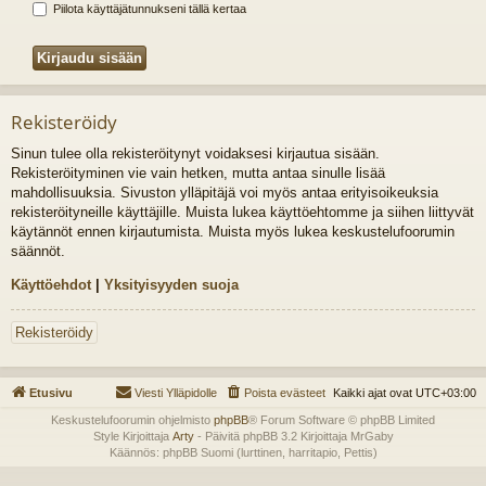
Piilota käyttäjätunnukseni tällä kertaa
Rekisteröidy
Sinun tulee olla rekisteröitynyt voidaksesi kirjautua sisään.
Rekisteröityminen vie vain hetken, mutta antaa sinulle lisää
mahdollisuuksia. Sivuston ylläpitäjä voi myös antaa erityisoikeuksia
rekisteröityneille käyttäjille. Muista lukea käyttöehtomme ja siihen liittyvät
käytännöt ennen kirjautumista. Muista myös lukea keskustelufoorumin
säännöt.
Käyttöehdot
|
Yksityisyyden suoja
Rekisteröidy
Etusivu
Viesti Ylläpidolle
Poista evästeet
Kaikki ajat ovat
UTC+03:00
Keskustelufoorumin ohjelmisto
phpBB
® Forum Software © phpBB Limited
Style Kirjoittaja
Arty
- Päivitä phpBB 3.2 Kirjoittaja MrGaby
Käännös: phpBB Suomi (lurttinen, harritapio, Pettis)