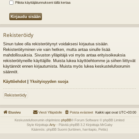
Piilota käyttäjätunnukseni tällä kertaa
Rekisteröidy
Sinun tulee olla rekisteröitynyt voidaksesi kirjautua sisään.
Rekisteröityminen vie vain hetken, mutta antaa sinulle lisää
mahdollisuuksia. Sivuston ylläpitäjä voi myös antaa erityisoikeuksia
rekisteröityneille käyttäjille. Muista lukea käyttöehtomme ja siihen liittyvät
käytännöt ennen kirjautumista. Muista myös lukea keskustelufoorumin
säännöt.
Käyttöehdot
|
Yksityisyyden suoja
Rekisteröidy
Etusivu
Viesti Ylläpidolle
Poista evästeet
Kaikki ajat ovat
UTC+03:00
Keskustelufoorumin ohjelmisto
phpBB
® Forum Software © phpBB Limited
Style Kirjoittaja
Arty
- Päivitä phpBB 3.2 Kirjoittaja MrGaby
Käännös: phpBB Suomi (lurttinen, harritapio, Pettis)