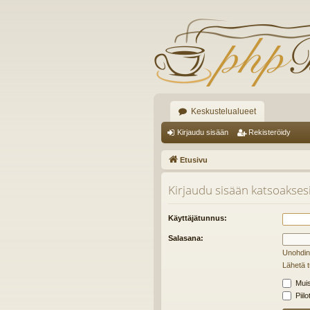
Keskustelualueet
Kirjaudu sisään
Rekisteröidy
Etusivu
Kirjaudu sisään katsoaksesi 
Käyttäjätunnus:
Salasana:
Unohdin
Lähetä t
Muis
Piilo