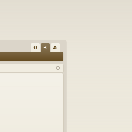
U
irj
ek
K
au
ist
K
du
er
si
öi
sä
dy
än