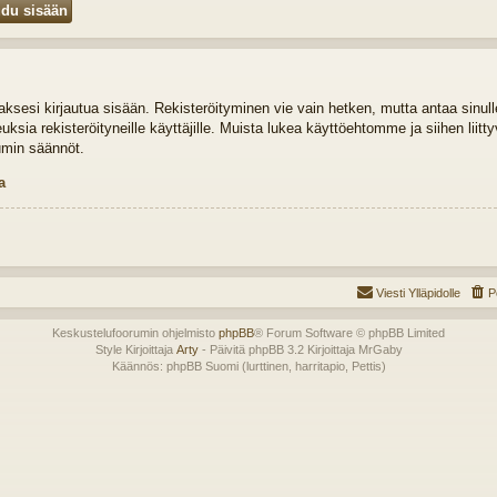
idaksesi kirjautua sisään. Rekisteröityminen vie vain hetken, mutta antaa sinul
euksia rekisteröityneille käyttäjille. Muista lukea käyttöehtomme ja siihen liit
umin säännöt.
a
Viesti Ylläpidolle
P
Keskustelufoorumin ohjelmisto
phpBB
® Forum Software © phpBB Limited
Style Kirjoittaja
Arty
- Päivitä phpBB 3.2 Kirjoittaja MrGaby
Käännös: phpBB Suomi (lurttinen, harritapio, Pettis)