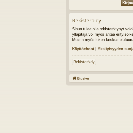
Rekisteröidy
Sinun tulee olla rekisteröitynyt vo
ylläpitäjä voi myös antaa erityisoik
Muista myös lukea keskustelufoor
Käyttöehdot
|
Yksityisyyden suoj
Rekisteröidy
Etusivu