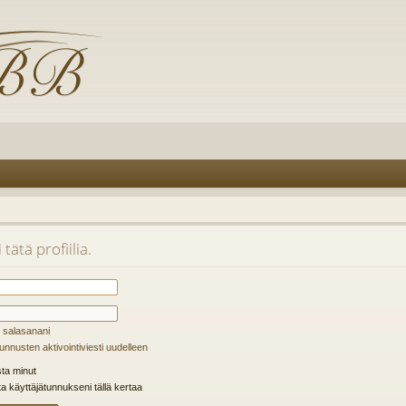
tätä profiilia.
 salasanani
unnusten aktivointiviesti uudelleen
ta minut
ta käyttäjätunnukseni tällä kertaa