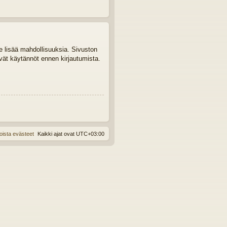
le lisää mahdollisuuksia. Sivuston
tyvät käytännöt ennen kirjautumista.
oista evästeet
Kaikki ajat ovat
UTC+03:00