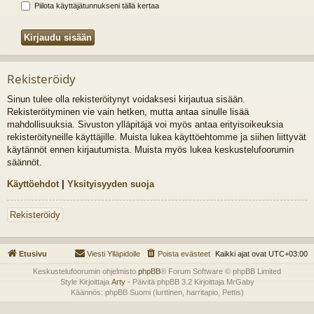
Piilota käyttäjätunnukseni tällä kertaa
Rekisteröidy
Sinun tulee olla rekisteröitynyt voidaksesi kirjautua sisään.
Rekisteröityminen vie vain hetken, mutta antaa sinulle lisää
mahdollisuuksia. Sivuston ylläpitäjä voi myös antaa erityisoikeuksia
rekisteröityneille käyttäjille. Muista lukea käyttöehtomme ja siihen liittyvät
käytännöt ennen kirjautumista. Muista myös lukea keskustelufoorumin
säännöt.
Käyttöehdot
|
Yksityisyyden suoja
Rekisteröidy
Etusivu
Viesti Ylläpidolle
Poista evästeet
Kaikki ajat ovat
UTC+03:00
Keskustelufoorumin ohjelmisto
phpBB
® Forum Software © phpBB Limited
Style Kirjoittaja
Arty
- Päivitä phpBB 3.2 Kirjoittaja MrGaby
Käännös: phpBB Suomi (lurttinen, harritapio, Pettis)