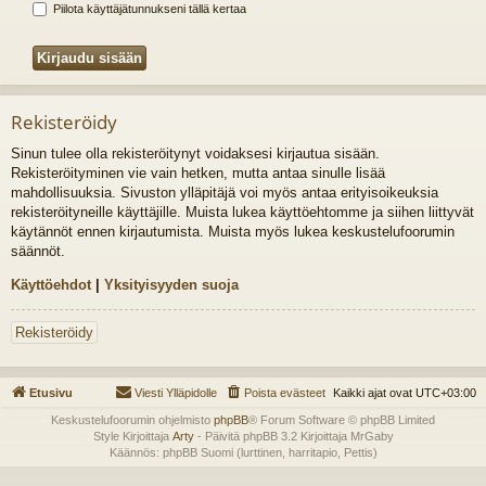
Piilota käyttäjätunnukseni tällä kertaa
Rekisteröidy
Sinun tulee olla rekisteröitynyt voidaksesi kirjautua sisään.
Rekisteröityminen vie vain hetken, mutta antaa sinulle lisää
mahdollisuuksia. Sivuston ylläpitäjä voi myös antaa erityisoikeuksia
rekisteröityneille käyttäjille. Muista lukea käyttöehtomme ja siihen liittyvät
käytännöt ennen kirjautumista. Muista myös lukea keskustelufoorumin
säännöt.
Käyttöehdot
|
Yksityisyyden suoja
Rekisteröidy
Etusivu
Viesti Ylläpidolle
Poista evästeet
Kaikki ajat ovat
UTC+03:00
Keskustelufoorumin ohjelmisto
phpBB
® Forum Software © phpBB Limited
Style Kirjoittaja
Arty
- Päivitä phpBB 3.2 Kirjoittaja MrGaby
Käännös: phpBB Suomi (lurttinen, harritapio, Pettis)