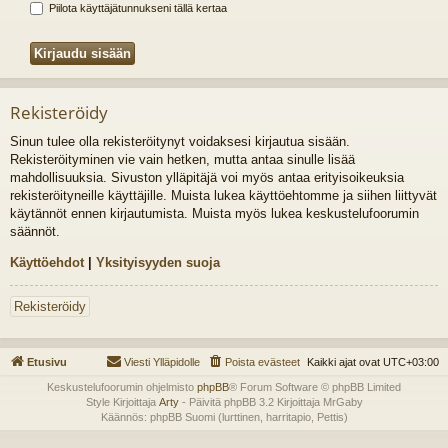
Piilota käyttäjätunnukseni tällä kertaa
Rekisteröidy
Sinun tulee olla rekisteröitynyt voidaksesi kirjautua sisään.
Rekisteröityminen vie vain hetken, mutta antaa sinulle lisää
mahdollisuuksia. Sivuston ylläpitäjä voi myös antaa erityisoikeuksia
rekisteröityneille käyttäjille. Muista lukea käyttöehtomme ja siihen liittyvät
käytännöt ennen kirjautumista. Muista myös lukea keskustelufoorumin
säännöt.
Käyttöehdot
|
Yksityisyyden suoja
Rekisteröidy
Etusivu
Viesti Ylläpidolle
Poista evästeet
Kaikki ajat ovat
UTC+03:00
Keskustelufoorumin ohjelmisto
phpBB
® Forum Software © phpBB Limited
Style Kirjoittaja
Arty
- Päivitä phpBB 3.2 Kirjoittaja MrGaby
Käännös: phpBB Suomi (lurttinen, harritapio, Pettis)