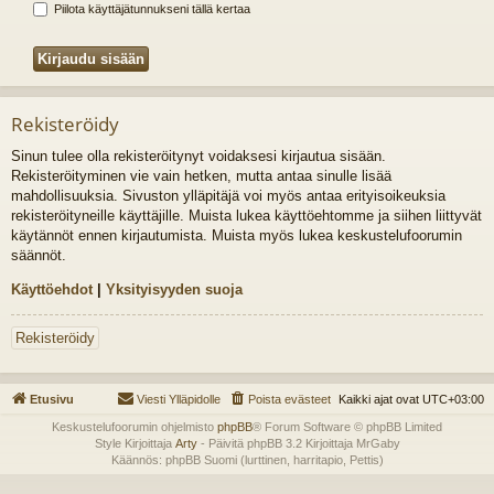
Piilota käyttäjätunnukseni tällä kertaa
Rekisteröidy
Sinun tulee olla rekisteröitynyt voidaksesi kirjautua sisään.
Rekisteröityminen vie vain hetken, mutta antaa sinulle lisää
mahdollisuuksia. Sivuston ylläpitäjä voi myös antaa erityisoikeuksia
rekisteröityneille käyttäjille. Muista lukea käyttöehtomme ja siihen liittyvät
käytännöt ennen kirjautumista. Muista myös lukea keskustelufoorumin
säännöt.
Käyttöehdot
|
Yksityisyyden suoja
Rekisteröidy
Etusivu
Viesti Ylläpidolle
Poista evästeet
Kaikki ajat ovat
UTC+03:00
Keskustelufoorumin ohjelmisto
phpBB
® Forum Software © phpBB Limited
Style Kirjoittaja
Arty
- Päivitä phpBB 3.2 Kirjoittaja MrGaby
Käännös: phpBB Suomi (lurttinen, harritapio, Pettis)