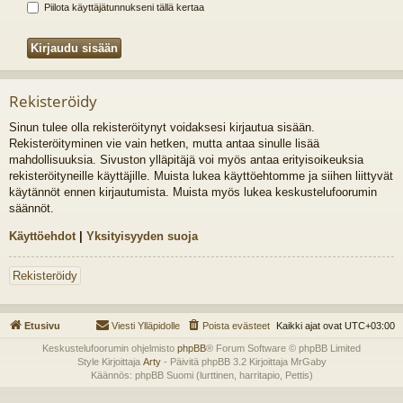
Piilota käyttäjätunnukseni tällä kertaa
Rekisteröidy
Sinun tulee olla rekisteröitynyt voidaksesi kirjautua sisään.
Rekisteröityminen vie vain hetken, mutta antaa sinulle lisää
mahdollisuuksia. Sivuston ylläpitäjä voi myös antaa erityisoikeuksia
rekisteröityneille käyttäjille. Muista lukea käyttöehtomme ja siihen liittyvät
käytännöt ennen kirjautumista. Muista myös lukea keskustelufoorumin
säännöt.
Käyttöehdot
|
Yksityisyyden suoja
Rekisteröidy
Etusivu
Viesti Ylläpidolle
Poista evästeet
Kaikki ajat ovat
UTC+03:00
Keskustelufoorumin ohjelmisto
phpBB
® Forum Software © phpBB Limited
Style Kirjoittaja
Arty
- Päivitä phpBB 3.2 Kirjoittaja MrGaby
Käännös: phpBB Suomi (lurttinen, harritapio, Pettis)