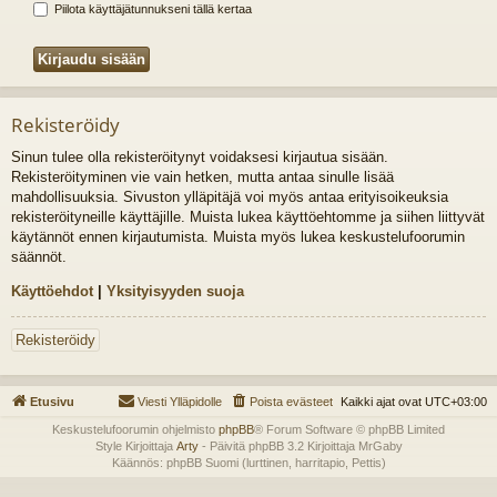
Piilota käyttäjätunnukseni tällä kertaa
Rekisteröidy
Sinun tulee olla rekisteröitynyt voidaksesi kirjautua sisään.
Rekisteröityminen vie vain hetken, mutta antaa sinulle lisää
mahdollisuuksia. Sivuston ylläpitäjä voi myös antaa erityisoikeuksia
rekisteröityneille käyttäjille. Muista lukea käyttöehtomme ja siihen liittyvät
käytännöt ennen kirjautumista. Muista myös lukea keskustelufoorumin
säännöt.
Käyttöehdot
|
Yksityisyyden suoja
Rekisteröidy
Etusivu
Viesti Ylläpidolle
Poista evästeet
Kaikki ajat ovat
UTC+03:00
Keskustelufoorumin ohjelmisto
phpBB
® Forum Software © phpBB Limited
Style Kirjoittaja
Arty
- Päivitä phpBB 3.2 Kirjoittaja MrGaby
Käännös: phpBB Suomi (lurttinen, harritapio, Pettis)