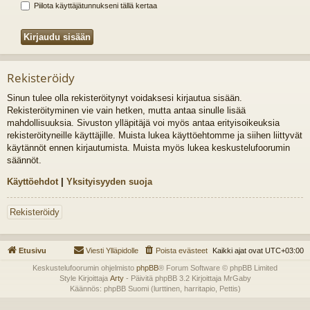
Piilota käyttäjätunnukseni tällä kertaa
Rekisteröidy
Sinun tulee olla rekisteröitynyt voidaksesi kirjautua sisään.
Rekisteröityminen vie vain hetken, mutta antaa sinulle lisää
mahdollisuuksia. Sivuston ylläpitäjä voi myös antaa erityisoikeuksia
rekisteröityneille käyttäjille. Muista lukea käyttöehtomme ja siihen liittyvät
käytännöt ennen kirjautumista. Muista myös lukea keskustelufoorumin
säännöt.
Käyttöehdot
|
Yksityisyyden suoja
Rekisteröidy
Etusivu
Viesti Ylläpidolle
Poista evästeet
Kaikki ajat ovat
UTC+03:00
Keskustelufoorumin ohjelmisto
phpBB
® Forum Software © phpBB Limited
Style Kirjoittaja
Arty
- Päivitä phpBB 3.2 Kirjoittaja MrGaby
Käännös: phpBB Suomi (lurttinen, harritapio, Pettis)