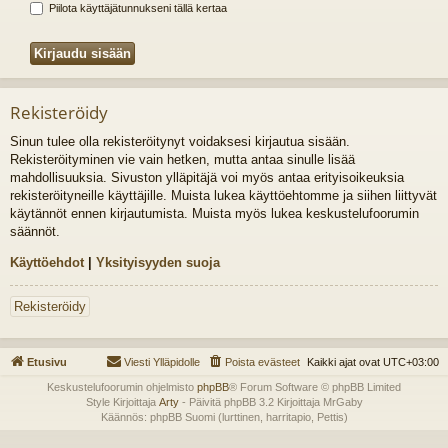
Piilota käyttäjätunnukseni tällä kertaa
Rekisteröidy
Sinun tulee olla rekisteröitynyt voidaksesi kirjautua sisään.
Rekisteröityminen vie vain hetken, mutta antaa sinulle lisää
mahdollisuuksia. Sivuston ylläpitäjä voi myös antaa erityisoikeuksia
rekisteröityneille käyttäjille. Muista lukea käyttöehtomme ja siihen liittyvät
käytännöt ennen kirjautumista. Muista myös lukea keskustelufoorumin
säännöt.
Käyttöehdot
|
Yksityisyyden suoja
Rekisteröidy
Etusivu
Viesti Ylläpidolle
Poista evästeet
Kaikki ajat ovat
UTC+03:00
Keskustelufoorumin ohjelmisto
phpBB
® Forum Software © phpBB Limited
Style Kirjoittaja
Arty
- Päivitä phpBB 3.2 Kirjoittaja MrGaby
Käännös: phpBB Suomi (lurttinen, harritapio, Pettis)